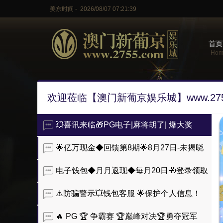
美东时间 -
2026/08/07 07:21:40
首页
Hom
欢迎莅临【澳门新葡京娱乐城】www.275
💥喜讯来临🎁PG电子|麻将胡了| 爆大奖
🌟亿万现金◆回馈第8期🌟8月27日-未揭晓
电子钱包◆月月返现◆每月20日🎁登录领取
⚠️防骗警示💥钱包客服 🌟保护个人信息！
🔥 PG 🏆 争霸赛 🏆巅峰对决🏆勇夺冠军