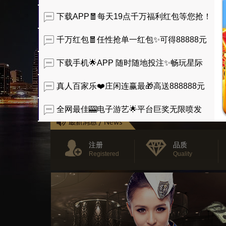
下载APP🧧每天19点千万福利红包等您抢！
千万红包🧧任性抢单一红包✨可得88888元
下载手机🌟APP 随时随地投注✨畅玩星际
真人百家乐❤️庄闲连赢最🎁高送888888元
全网最佳🎰电子游艺🌟平台巨奖无限喷发
电子棋牌🎮升级模式🎁月领薪水50000元
注册
品质
Registered
Quality
棋开得胜🏮万人PK 斗士觉醒🌟巅峰对决
捕鱼达人🐠弹无虚发满屏💥爆金嗨爆全网
真人视讯❤️升级模式🎁月领工资80000元